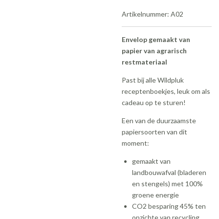
Artikelnummer:
A02
Envelop gemaakt van
papier van agrarisch
restmateriaal
Past bij alle Wildpluk
receptenboekjes, leuk om als
cadeau op te sturen!
Een van de duurzaamste
papiersoorten van dit
moment:
gemaakt van
landbouwafval (bladeren
en stengels) met 100%
groene energie
CO2 besparing
45%
ten
opzichte van recycling