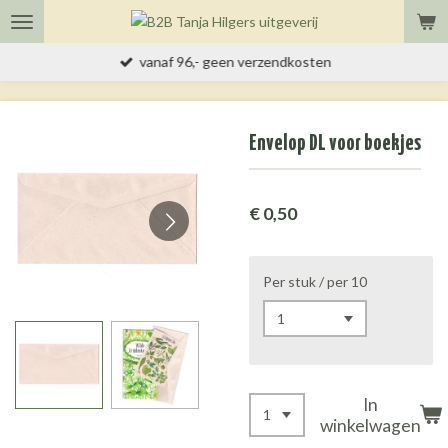
Ga
direct
vanaf 96,- geen verzendkosten
naar
de
hoofdinhoud
Envelop DL voor boekjes
€ 0,50
Per stuk / per 10
In
winkelwagen